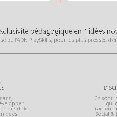

xclusivité pédagogique en 4 idées nov
se de l’ADN PlaySkills, pour les plus pressés d’e
R
LS
DISC
mant,
Ce sont l
évelopper
qui 
rtementales
raccourc
hniques.
Social &