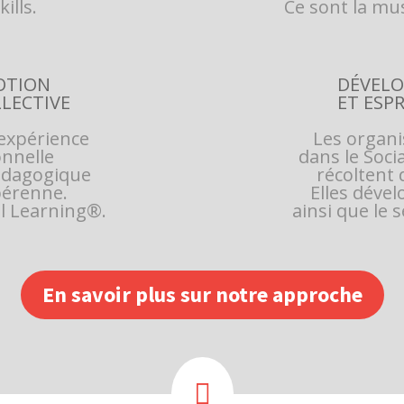
ills.
Ce sont la mus
OTION
DÉVELO
LLECTIVE
ET ESP
expérience
Les organi
onnelle
dans le Soc
pédagogique
récoltent 
 pérenne.
Elles déve
al Learning®.
ainsi que le
En savoir plus sur notre approche
